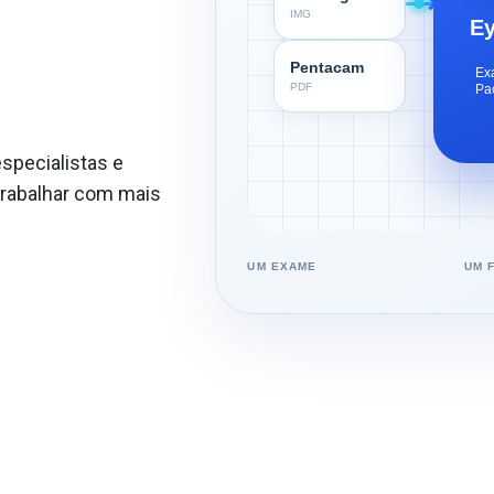
IMG
E
Pentacam
Ex
Pa
PDF
specialistas e
trabalhar com mais
UM EXAME
UM 