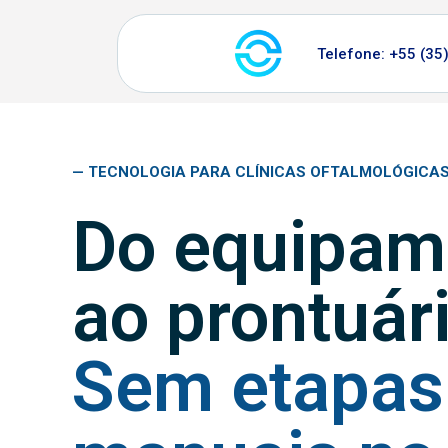
Pular
Telefone: +55 (35
para
o
conteúdo
— TECNOLOGIA PARA CLÍNICAS OFTALMOLÓGICA
Do equipam
ao prontuári
Sem etapas