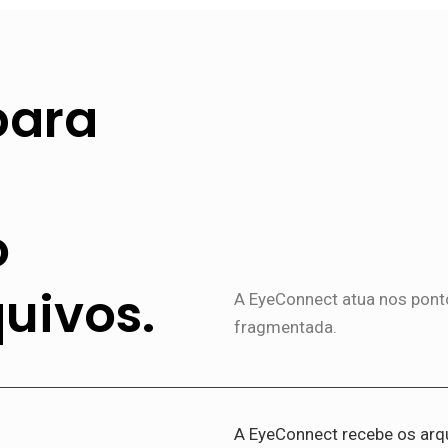
para
o
uivos.
A EyeConnect atua nos ponto
fragmentada.
A EyeConnect recebe os arq