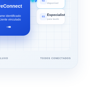
02
disponível
yeConnect
Especialista
ame identificado
03
ciente vinculado
para laudo
FLUXO
TODOS CONECTADOS